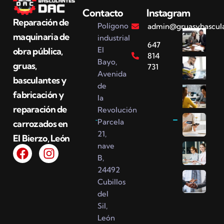
Contacto
Instagram
Reparación de
Polígono
admin@gruasybascul
maquinaria de
industrial
647
El
obra pública,
814
Bayo,
gruas,
731
Avenida
basculantes y
de
fabricación y
la
reparación de
Revolución
Parcela
carrozados en
21,
El Bierzo, León
nave
B,
24492
Cubillos
del
Sil,
León