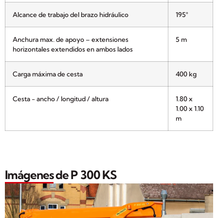
Alcance de trabajo del brazo hidráulico
195°
Anchura max. de apoyo – extensiones
5 m
horizontales extendidos en ambos lados
Carga máxima de cesta
400 kg
Cesta - ancho / longitud / altura
1.80 x
1.00 x 1.10
m
Imágenes de P 300 KS