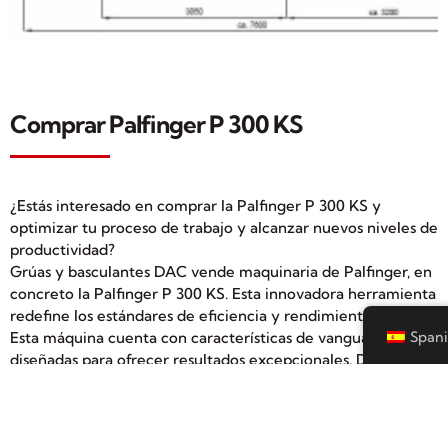
Comprar Palfinger P 300 KS
¿Estás interesado en comprar la Palfinger P 300 KS y
optimizar tu proceso de trabajo y alcanzar nuevos niveles de
productividad?
Grúas y basculantes DAC vende maquinaria de Palfinger, en
concreto la Palfinger P 300 KS. Esta innovadora herramienta
redefine los estándares de eficiencia y rendimiento.
Esta máquina cuenta con características de vanguardia
Spani
diseñadas para ofrecer resultados excepcionales. Desde su
tecnología de última generación hasta su diseño
ergonómico, cada detalle ha sido cuidadosamente
considerado para satisfacer las demandas de los
profesionales más exigentes.