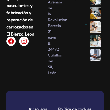
Avenida
basculantes y
de
fabricación y
la
reparación de
Revolución
Parcela
carrozados en
21,
El Bierzo, León
nave
B,
24492
Cubillos
del
Sil,
León
Aviso legal
Política de cookies