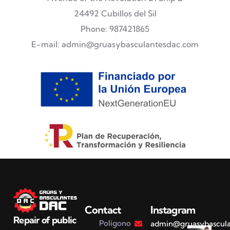
24492 Cubillos del Sil
Phone: 987421865
E-mail: admin@gruasybasculantesdac.com
Contact
Instagram
Repair of public
Polígono
admin@gruasybascul