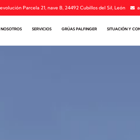
evolución Parcela 21, nave B, 24492 Cubillos del Sil, León
a
 NOSOTROS
SERVICIOS
GRÚAS PALFINGER
SITUACIÓN Y CO