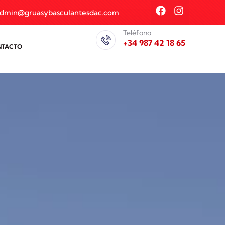
dmin@gruasybasculantesdac.com
Teléfono
+34 987 42 18 65
NTACTO