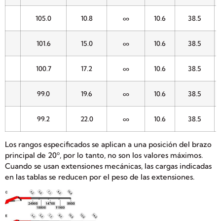
105.0
10.8
∞
10.6
38.5
101.6
15.0
∞
10.6
38.5
100.7
17.2
∞
10.6
38.5
99.0
19.6
∞
10.6
38.5
99.2
22.0
∞
10.6
38.5
Los rangos especificados se aplican a una posición del brazo
principal de 20º, por lo tanto, no son los valores máximos.
Cuando se usan extensiones mecánicas, las cargas indicadas
en las tablas se reducen por el peso de las extensiones.