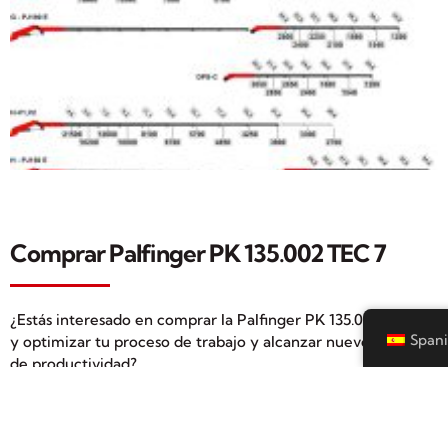
Comprar Palfinger PK 135.002 TEC 7
¿Estás interesado en comprar la Palfinger PK 135.002 TEC 7
Spani
y optimizar tu proceso de trabajo y alcanzar nuevos niveles
de productividad?
Grúas y basculantes DAC vende maquinaria de Palfinger, en
concreto la Palfinger PK 135.002 TEC 7. Esta innovadora
herramienta redefine los estándares de eficiencia y