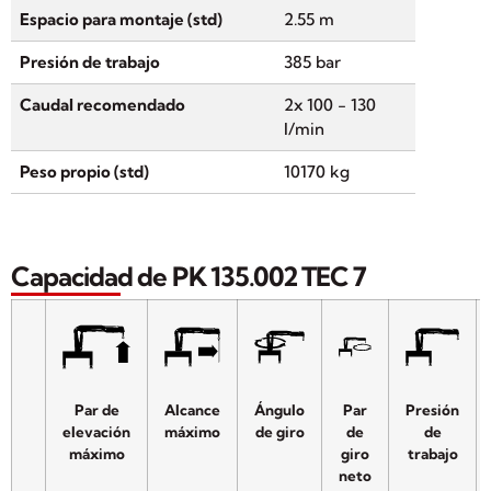
Espacio para montaje (std)
2.55 m
Presión de trabajo
385 bar
Caudal recomendado
2x 100 - 130
l/min
Peso propio (std)
10170 kg
Capacidad de PK 135.002 TEC 7
Par de
Alcance
Ángulo
Par
Presión
elevación
máximo
de giro
de
de
máximo
giro
trabajo
neto