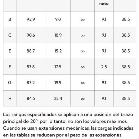
neto
B
92.9
9.0
∞
9.1
38.5
C
90.6
10.9
∞
9.1
38.5
E
88.7
15.2
∞
9.1
38.5
F
87.8
17.5
∞
2.5
38.5
G
87.2
19.9
∞
9.1
38.5
H
84.5
22.4
∞
9.1
38.5
Los rangos especificados se aplican a una posición del brazo
principal de 20º, por lo tanto, no son los valores máximos.
Cuando se usan extensiones mecánicas, las cargas indicadas
en las tablas se reducen por el peso de las extensiones.