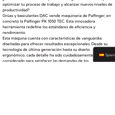
optimizar tu proceso de trabajo y alcanzar nuevos niveles de
productividad?
Grúas y basculantes DAC vende maquinaria de Palfinger, en
concreto la Palfinger PK 1050 TEC. Esta innovadora
herramienta redefine los estándares de eficiencia y
rendimiento.
Esta máquina cuenta con características de vanguardia
diseñadas para ofrecer resultados excepcionales. Desde su
tecnología de última generación hasta su diseño
Spani
ergonómico, cada detalle ha sido cuidadosamente
considerado para satisfacer las demandas de los
profesionales más exigentes.
Si estás interesado en comprar la Palfinger PK 1050 TEC no
lo dudes, llámanos o escríbenos para poder disfrutar de una
maquinaria líder en el mercado