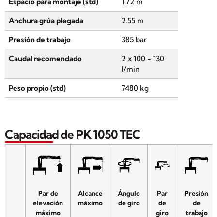
Espacio para montaje (std)
1.72 m
Anchura grúa plegada
2.55 m
Presión de trabajo
385 bar
Caudal recomendado
2 x 100 - 130
l/min
Peso propio (std)
7480 kg
Capacidad de PK 1050 TEC
Par de
Alcance
Ángulo
Par
Presión
elevación
máximo
de giro
de
de
máximo
giro
trabajo