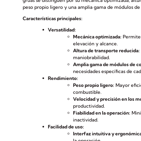
grúas se distinguen por su mecánica optimizada, altu
peso propio ligero y una amplia gama de módulos de 
Características principales:
Versatilidad:
Mecánica optimizada:
Permite
elevación y alcance.
Altura de transporte reducida:
maniobrabilidad.
Amplia gama de módulos de co
necesidades específicas de cad
Rendimiento:
Peso propio ligero:
Mayor efici
combustible.
Velocidad y precisión en los 
productividad.
Fiabilidad en la operación:
Mini
inactividad.
Facilidad de uso:
Interfaz intuitiva y ergonómic
la operación.