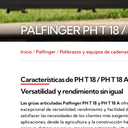
PALFINGER PH T 18 / 
Inicio
/
Palfinger
/
Polibrazos y equipos de cadena
Características de PH T 18 / PH T 18 
Versatilidad y rendimiento sin igual
Las grúas articuladas Palfinger PH T 18 y PH T 18 A
ofr
excepcional de versatilidad, rendimiento y facilidad 
satisfacer las necesidades de los clientes más exige
aplicaciones, desde la agricultura y la construcción has