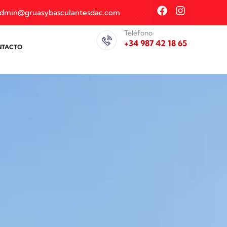
dmin@gruasybasculantesdac.com
Teléfono
+34 987 42 18 65
NTACTO