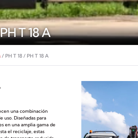
PH T 18 A
s
/ PH T 18 / PH T 18 A
A
ecen una combinación
de uso. Diseñadas para
ntes en una amplia gama de
ta el reciclaje, estas