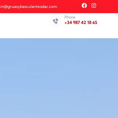
in@gruasybasculantesdac.com
Phone
+34 987 42 18 65