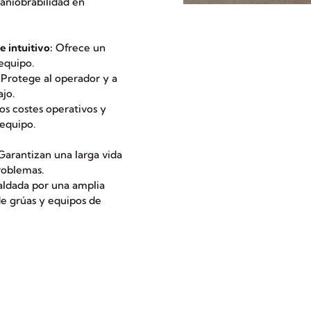
maniobrabilidad en
 intuitivo:
Ofrece un
equipo.
Protege al operador y a
ajo.
s costes operativos y
 equipo.
arantizan una larga vida
roblemas.
ldada por una amplia
de grúas y equipos de